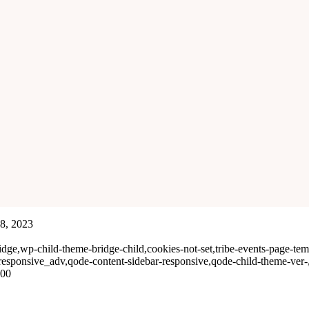
18, 2023
ge,wp-child-theme-bridge-child,cookies-not-set,tribe-events-page-templa
responsive_adv,qode-content-sidebar-responsive,qode-child-theme-ver
000