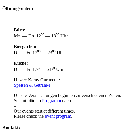
Öffnungszeiten:
Büro:
Mo. — Do. 12⁰⁰ — 18⁰⁰ Uhr
Biergarten:
Di. — Fr. 17⁰⁰ — 23⁰⁰ Uhr
Küche:
Di. — Fr. 17³⁰ — 21³⁰ Uhr
Unsere Karte/ Our menu:
Speisen & Getränke
Unsere Veranstaltungen beginnen zu verschiedenen Zeiten.
Schaut bitte im
Programm
nach.
–
Our events start at different times.
Please check the
event program
.
Kontakt: