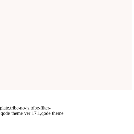
te,tribe-no-js,tribe-filter-
-,qode-theme-ver-17.1,qode-theme-