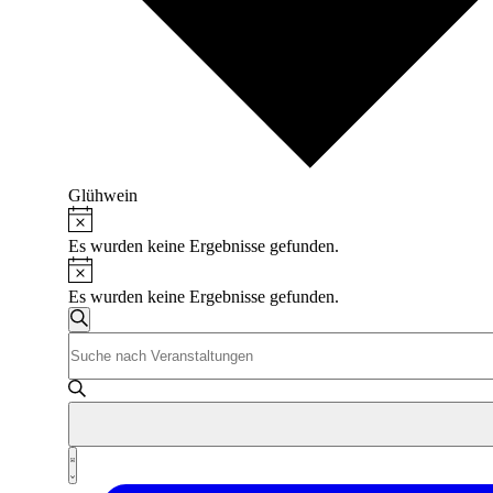
Glühwein
Hinweis
Veranstaltungen
Es wurden keine Ergebnisse gefunden.
Hinweis
Es wurden keine Ergebnisse gefunden.
Veranstaltungen
Suche
Bitte
Suche
Schlüsselwort
und
eingeben.
Suche
Ansichten,
nach
Navigation
Veranstaltungen
Veranstaltung
Schlüsselwort.
Liste
Ansichten-