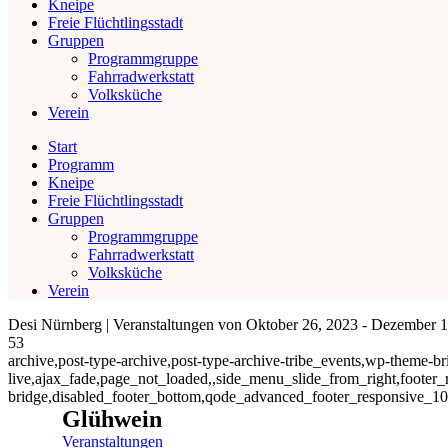
Kneipe
Freie Flüchtlingsstadt
Gruppen
Programmgruppe
Fahrradwerkstatt
Volksküche
Verein
Start
Programm
Kneipe
Freie Flüchtlingsstadt
Gruppen
Programmgruppe
Fahrradwerkstatt
Volksküche
Verein
Desi Nürnberg | Veranstaltungen von Oktober 26, 2023 - Dezember 
53
archive,post-type-archive,post-type-archive-tribe_events,wp-theme-brid
live,ajax_fade,page_not_loaded,,side_menu_slide_from_right,footer_
bridge,disabled_footer_bottom,qode_advanced_footer_responsive_1
Glühwein
Veranstaltungen