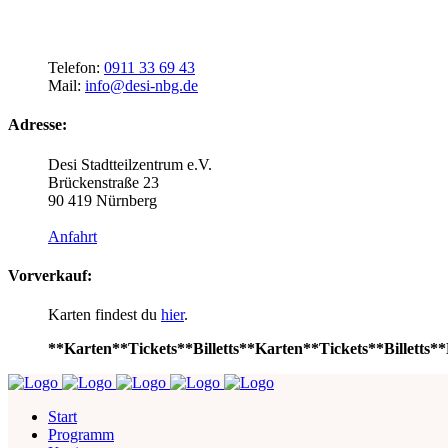
Telefon:
0911 33 69 43
Mail:
info@desi-nbg.de
Adresse:
Desi Stadtteilzentrum e.V.
Brückenstraße 23
90 419 Nürnberg
Anfahrt
Vorverkauf:
Karten findest du
hier
.
**Karten**Tickets**Billetts**Karten**Tickets**Billetts**
Start
Programm