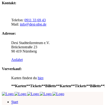
Kontakt:
Telefon:
0911 33 69 43
Mail:
info@desi-nbg.de
Adresse:
Desi Stadtteilzentrum e.V.
Brückenstraße 23
90 419 Nürnberg
Anfahrt
Vorverkauf:
Karten findest du
hier
.
**Karten**Tickets**Billetts**Karten**Tickets**Billetts**
Start