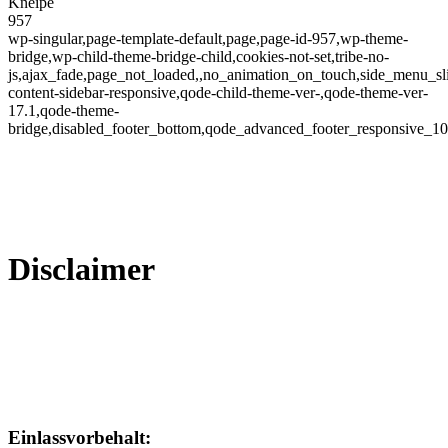
Kneipe
957
wp-singular,page-template-default,page,page-id-957,wp-theme-
bridge,wp-child-theme-bridge-child,cookies-not-set,tribe-no-
js,ajax_fade,page_not_loaded,,no_animation_on_touch,side_menu_sl
content-sidebar-responsive,qode-child-theme-ver-,qode-theme-ver-
17.1,qode-theme-
bridge,disabled_footer_bottom,qode_advanced_footer_responsive_1
Disclaimer
Einlassvorbehalt: