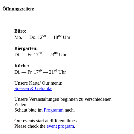
Öffnungszeiten:
Büro:
Mo. — Do. 12⁰⁰ — 18⁰⁰ Uhr
Biergarten:
Di. — Fr. 17⁰⁰ — 23⁰⁰ Uhr
Küche:
Di. — Fr. 17³⁰ — 21³⁰ Uhr
Unsere Karte/ Our menu:
Speisen & Getränke
Unsere Veranstaltungen beginnen zu verschiedenen
Zeiten.
Schaut bitte im
Programm
nach.
–
Our events start at different times.
Please check the
event program
.