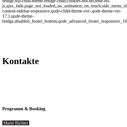
bridge,wp-child-theme-bridge-child,cookies-not-set,tribe-no-
js,ajax_fade,page_not_loaded,,no_animation_on_touch,side_menu_sl
content-sidebar-responsive,qode-child-theme-ver-,qode-theme-ver-
17.1,qode-theme-
bridge,disabled_footer_bottom,qode_advanced_footer_responsive_1
Kontakte
Programm & Booking
Marie Richter