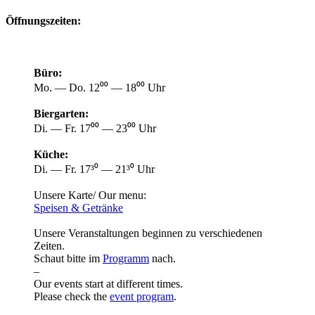
Öffnungszeiten:
Büro:
Mo. — Do. 12⁰⁰ — 18⁰⁰ Uhr
Biergarten:
Di. — Fr. 17⁰⁰ — 23⁰⁰ Uhr
Küche:
Di. — Fr. 17³⁰ — 21³⁰ Uhr
Unsere Karte/ Our menu:
Speisen & Getränke
Unsere Veranstaltungen beginnen zu verschiedenen
Zeiten.
Schaut bitte im
Programm
nach.
–
Our events start at different times.
Please check the
event program
.