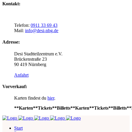
Kontakt:
Telefon:
0911 33 69 43
Mail:
info@desi-nbg.de
Adresse:
Desi Stadtteilzentrum e.V.
Brückenstraße 23
90 419 Nürnberg
Anfahrt
Vorverkauf:
Karten findest du
hier
.
**Karten**Tickets**Billetts**Karten**Tickets**Billetts**
Start