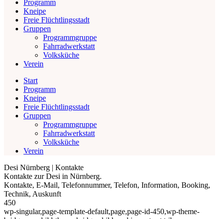
Programm
Kneipe
Freie Flüchtlingsstadt
Gruppen
Programmgruppe
Fahrradwerkstatt
Volksküche
Verein
Start
Programm
Kneipe
Freie Flüchtlingsstadt
Gruppen
Programmgruppe
Fahrradwerkstatt
Volksküche
Verein
Desi Nürnberg | Kontakte
Kontakte zur Desi in Nürnberg.
Kontakte, E-Mail, Telefonnummer, Telefon, Information, Booking,
Technik, Auskunft
450
wp-singular,page-template-default,page,page-id-450,wp-theme-