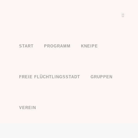
START
PROGRAMM
KNEIPE
07 DEZ.
KINOWOCHE
Posted at 18:34h
in
Allgemein
by
Kate
FREIE FLÜCHTLINGSSTADT
GRUPPEN
Bald gibts wieder eine Woche Kino in der Desi! Vom 28. Januar bis 01. 
Informationen zum Programm.
TAGS:
Kino
VEREIN