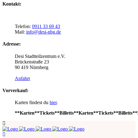
Kontakt:
Telefon:
0911 33 69 43
Mail:
info@desi-nbg.de
Adresse:
Desi Stadtteilzentrum e.V.
Brückenstraße 23
90 419 Nürnberg
Anfahrt
Vorverkauf:
Karten findest du
hier
.
**Karten**Tickets**Billetts**Karten**Tickets**Billetts**