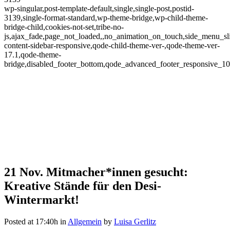
wp-singular,post-template-default,single,single-post,postid-
3139,single-format-standard,wp-theme-bridge,wp-child-theme-
bridge-child,cookies-not-set,tribe-no-
js,ajax_fade,page_not_loaded,,no_animation_on_touch,side_menu_sl
content-sidebar-responsive,qode-child-theme-ver-,qode-theme-ver-
17.1,qode-theme-
bridge,disabled_footer_bottom,qode_advanced_footer_responsive_1
21 Nov.
Mitmacher*innen gesucht:
Kreative Stände für den Desi-
Wintermarkt!
Posted at 17:40h
in
Allgemein
by
Luisa Gerlitz