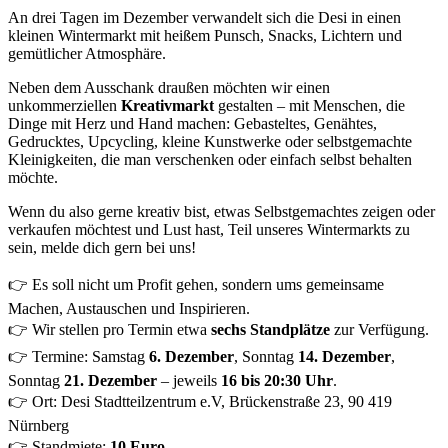
An drei Tagen im Dezember verwandelt sich die Desi in einen
kleinen Wintermarkt mit heißem Punsch, Snacks, Lichtern und
gemütlicher Atmosphäre.
Neben dem Ausschank draußen möchten wir einen
unkommerziellen
Kreativmarkt
gestalten – mit Menschen, die
Dinge mit Herz und Hand machen: Gebasteltes, Genähtes,
Gedrucktes, Upcycling, kleine Kunstwerke oder selbstgemachte
Kleinigkeiten, die man verschenken oder einfach selbst behalten
möchte.
Wenn du also gerne kreativ bist, etwas Selbstgemachtes zeigen oder
verkaufen möchtest und Lust hast, Teil unseres Wintermarkts zu
sein, melde dich gern bei uns!
👉 Es soll nicht um Profit gehen, sondern ums gemeinsame
Machen, Austauschen und Inspirieren.
👉 Wir stellen pro Termin etwa
sechs Standplätze
zur Verfügung.
👉 Termine: Samstag
6. Dezember
, Sonntag
14. Dezember
,
Sonntag
21. Dezember
– jeweils
16 bis 20:30 Uhr
.
👉 Ort: Desi Stadtteilzentrum e.V, Brückenstraße 23, 90 419
Nürnberg
👉 Standmiete:
10 Euro