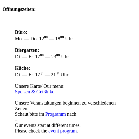
Öffnungszeiten:
Büro:
Mo. — Do. 12⁰⁰ — 18⁰⁰ Uhr
Biergarten:
Di. — Fr. 17⁰⁰ — 23⁰⁰ Uhr
Küche:
Di. — Fr. 17³⁰ — 21³⁰ Uhr
Unsere Karte/ Our menu:
Speisen & Getränke
Unsere Veranstaltungen beginnen zu verschiedenen
Zeiten.
Schaut bitte im
Programm
nach.
–
Our events start at different times.
Please check the
event program
.