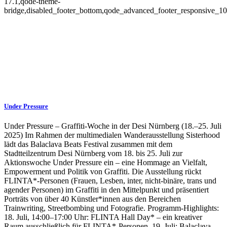
17.1,qode-theme-
bridge,disabled_footer_bottom,qode_advanced_footer_responsive_1
Under Pressure
Under Pressure – Graffiti-Woche in der Desi Nürnberg (18.–25. Juli
2025) Im Rahmen der multimedialen Wanderausstellung Sisterhood
lädt das Balaclava Beats Festival zusammen mit dem
Stadtteilzentrum Desi Nürnberg vom 18. bis 25. Juli zur
Aktionswoche Under Pressure ein – eine Hommage an Vielfalt,
Empowerment und Politik von Graffiti. Die Ausstellung rückt
FLINTA*-Personen (Frauen, Lesben, inter, nicht-binäre, trans und
agender Personen) im Graffiti in den Mittelpunkt und präsentiert
Porträts von über 40 Künstler*innen aus den Bereichen
Trainwriting, Streetbombing und Fotografie. Programm-Highlights:
18. Juli, 14:00–17:00 Uhr: FLINTA Hall Day* – ein kreativer
Raum ausschließlich für FLINTA*-Personen. 19. Juli: Balaclava