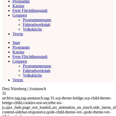
Programm
Kneipe
Freie Flüchtlingsstadt
Gruppen
Programmgruppe
Fahrradwerkstatt
Volksküche
Verein
Start
Programm
Kneipe
Freie Flüchtlingsstadt
Gruppen
Programmgruppe
Fahrradwerkstatt
Volksküche
Verein
Desi Nürnberg | Austausch
31
archive,tag,tag-austausch,tag-31,wp-theme-bridge,wp-child-theme-
bridge-child,cookies-not-set,tribe-no-
js,ajax_fade,page_not_loaded,,no_animation_on_touch,side_menu_sl
content-sidebar-responsive,qode-child-theme-ver-,qode-theme-ver-