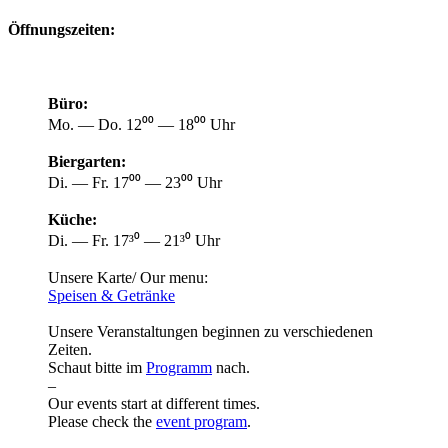
Öffnungszeiten:
Büro:
Mo. — Do. 12⁰⁰ — 18⁰⁰ Uhr
Biergarten:
Di. — Fr. 17⁰⁰ — 23⁰⁰ Uhr
Küche:
Di. — Fr. 17³⁰ — 21³⁰ Uhr
Unsere Karte/ Our menu:
Speisen & Getränke
Unsere Veranstaltungen beginnen zu verschiedenen
Zeiten.
Schaut bitte im
Programm
nach.
–
Our events start at different times.
Please check the
event program
.