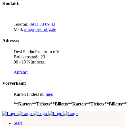
Kontakt:
Telefon:
0911 33 69 43
Mail:
info@desi-nbg.de
Adresse:
Desi Stadtteilzentrum e.V.
Brückenstraße 23
90 419 Nürnberg
Anfahrt
Vorverkauf:
Karten findest du
hier
.
**Karten**Tickets**Billetts**Karten**Tickets**Billetts**
Start