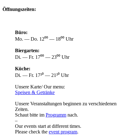
Öffnungszeiten:
Büro:
Mo. — Do. 12⁰⁰ — 18⁰⁰ Uhr
Biergarten:
Di. — Fr. 17⁰⁰ — 23⁰⁰ Uhr
Küche:
Di. — Fr. 17³⁰ — 21³⁰ Uhr
Unsere Karte/ Our menu:
Speisen & Getränke
Unsere Veranstaltungen beginnen zu verschiedenen
Zeiten.
Schaut bitte im
Programm
nach.
–
Our events start at different times.
Please check the
event program
.