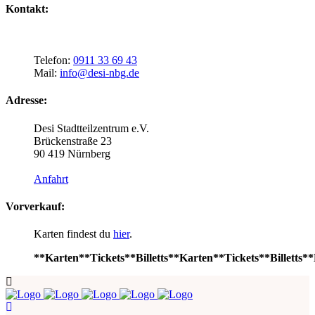
Kontakt:
Telefon:
0911 33 69 43
Mail:
info@desi-nbg.de
Adresse:
Desi Stadtteilzentrum e.V.
Brückenstraße 23
90 419 Nürnberg
Anfahrt
Vorverkauf:
Karten findest du
hier
.
**Karten**Tickets**Billetts**Karten**Tickets**Billetts**