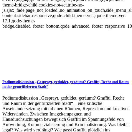
theme-bridge-child,cookies-not-set,tribe-no-
js,ajax_fade,page_not_loaded,,no_animation_on_touch,side_menu_sl
content-sidebar-responsive,qode-child-theme-ver-,qode-theme-ver-
17.1,qode-theme-
bridge,disabled_footer_bottom,qode_advanced_footer_responsive_1
Podiumsdiskussion „Gesprayt, geduldet, geräumt? Graffiti, Recht und Raum
in der gentrifizierten Stadt“
Podiumsdiskussion „Gesprayt, geduldet, geräumt? Graffiti, Recht
und Raum in der gentrifizierten Stadt“ – eine kritische
Auseinandersetzung mit urbanen Räumen, Repression und kreativen
Widerständen. Zwischen Imagekampagnen und
Hausdurchsuchungen bewegt sich Graffiti im Spannungsfeld von
Aufwertung, Kommerzialisierung und Kriminalisierung. Was bleibt
legal? Was wird verdrängt? Wie passt Graffiti plötzlich ins