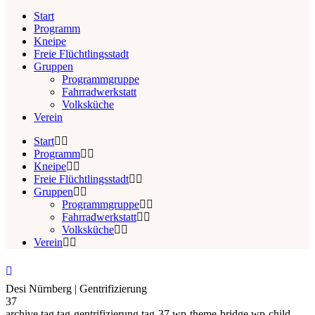
Start
Programm
Kneipe
Freie Flüchtlingsstadt
Gruppen
Programmgruppe
Fahrradwerkstatt
Volksküche
Verein
Start
Programm
Kneipe
Freie Flüchtlingsstadt
Gruppen
Programmgruppe
Fahrradwerkstatt
Volksküche
Verein
Desi Nürnberg | Gentrifizierung
37
archive,tag,tag-gentrifizierung,tag-37,wp-theme-bridge,wp-child-