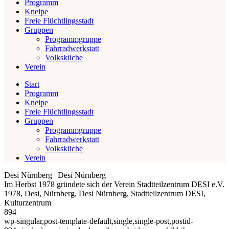
Programm
Kneipe
Freie Flüchtlingsstadt
Gruppen
Programmgruppe
Fahrradwerkstatt
Volksküche
Verein
Start
Programm
Kneipe
Freie Flüchtlingsstadt
Gruppen
Programmgruppe
Fahrradwerkstatt
Volksküche
Verein
Desi Nürnberg | Desi Nürnberg
Im Herbst 1978 gründete sich der Verein Stadtteilzentrum DESI e.V.
1978, Desi, Nürnberg, Desi Nürnberg, Stadtteilzentrum DESI,
Kulturzentrum
894
wp-singular,post-template-default,single,single-post,postid-