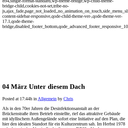
894,single-format-standard,wp-theme-bridge,wp-child-theme-
bridge-child,cookies-not-set,tribe-no-
js,ajax_fade,page_not_loaded,,no_animation_on_touch,side_menu_sl
content-sidebar-responsive,qode-child-theme-ver-,qode-theme-ver-
17.1,qode-theme-
bridge,disabled_footer_bottom,qode_advanced_footer_responsive_1
04 März
Unter diesem Dach
Posted at 17:44h
in
Allgemein
by
Chris
Als in den 70er Jahren die Desinfektionsanstalt an der
Brückenstraße ihren Betrieb einstellte, rief das attraktive Gebäude
mit idyllischem Außengelände sofort eine Initiative auf den Plan, die
hier den idealen Standort für ein Kulturzentrum sah. Im Herbst 1978