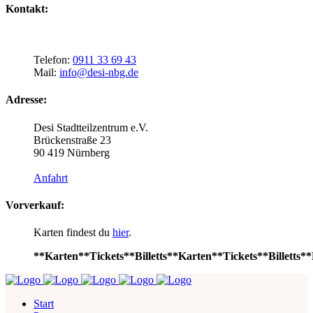
Kontakt:
Telefon:
0911 33 69 43
Mail:
info@desi-nbg.de
Adresse:
Desi Stadtteilzentrum e.V.
Brückenstraße 23
90 419 Nürnberg
Anfahrt
Vorverkauf:
Karten findest du
hier
.
**Karten**Tickets**Billetts**Karten**Tickets**Billetts**
Start