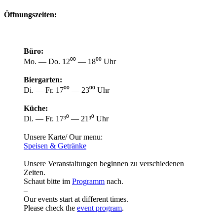
Öffnungszeiten:
Büro:
Mo. — Do. 12⁰⁰ — 18⁰⁰ Uhr
Biergarten:
Di. — Fr. 17⁰⁰ — 23⁰⁰ Uhr
Küche:
Di. — Fr. 17³⁰ — 21³⁰ Uhr
Unsere Karte/ Our menu:
Speisen & Getränke
Unsere Veranstaltungen beginnen zu verschiedenen
Zeiten.
Schaut bitte im
Programm
nach.
–
Our events start at different times.
Please check the
event program
.