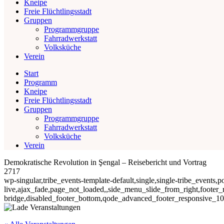
Kneipe
Freie Flüchtlingsstadt
Gruppen
Programmgruppe
Fahrradwerkstatt
Volksküche
Verein
Start
Programm
Kneipe
Freie Flüchtlingsstadt
Gruppen
Programmgruppe
Fahrradwerkstatt
Volksküche
Verein
Demokratische Revolution in Şengal – Reisebericht und Vortrag
2717
wp-singular,tribe_events-template-default,single,single-tribe_events,p
live,ajax_fade,page_not_loaded,,side_menu_slide_from_right,footer_
bridge,disabled_footer_bottom,qode_advanced_footer_responsive_1000,e