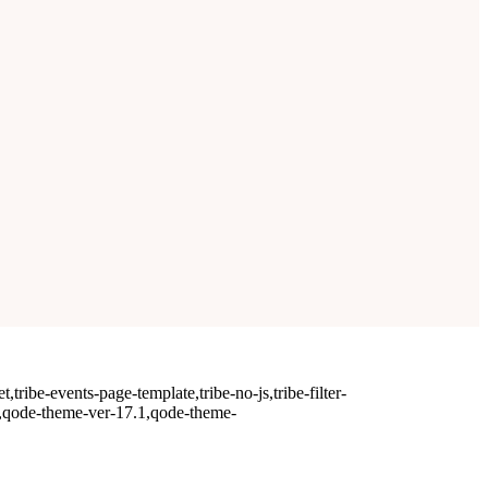
ribe-events-page-template,tribe-no-js,tribe-filter-
-,qode-theme-ver-17.1,qode-theme-