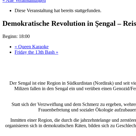
« Alle Veranstaltungen
Diese Veranstaltung hat bereits stattgefunden.
Demokratische Revolution in Şengal – Rei
Beginn: 18:00
«
Queen Karaoke
Friday the 13th Bash
»
Der Sengal ist eine Region in Südkurdistan (Nordirak) und seit v
Milizen fallen in den Sengal ein und verüben einen Genozid/F
Statt sich der Verzweiflung und dem Schmerz zu ergeben, wehr
Frauenbefreiung und sozialer Ökologie aufzubauen
Inmitten einer Region, die durch die jahrzehntelange und zerstöre
organisieren sich in demokratischen Räten, bilden sich zu Geschlec