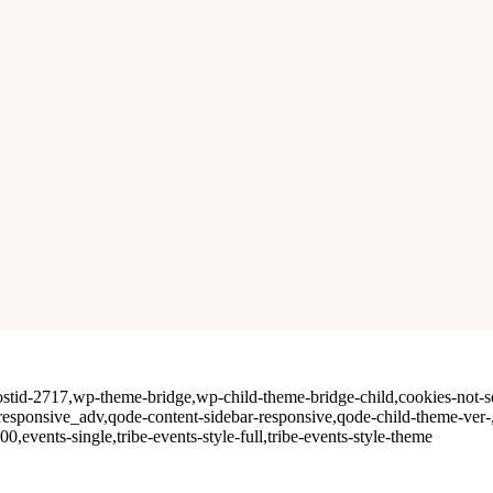
ostid-2717,wp-theme-bridge,wp-child-theme-bridge-child,cookies-not-set,t
responsive_adv,qode-content-sidebar-responsive,qode-child-theme-ver
vents-single,tribe-events-style-full,tribe-events-style-theme