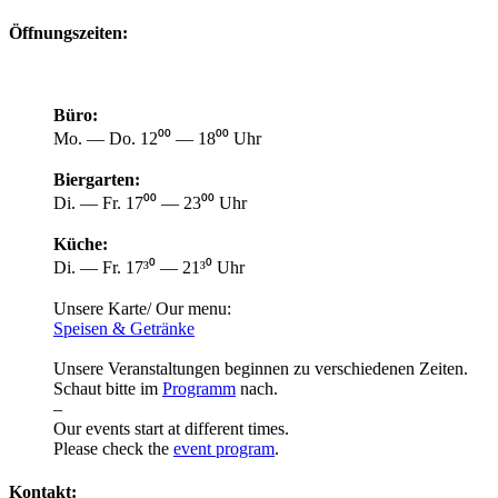
Öffnungszeiten:
Büro:
Mo. — Do. 12⁰⁰ — 18⁰⁰ Uhr
Biergarten:
Di. — Fr. 17⁰⁰ — 23⁰⁰ Uhr
Küche:
Di. — Fr. 17³⁰ — 21³⁰ Uhr
Unsere Karte/ Our menu:
Speisen & Getränke
Unsere Veranstaltungen beginnen zu verschiedenen Zeiten.
Schaut bitte im
Programm
nach.
–
Our events start at different times.
Please check the
event program
.
Kontakt: