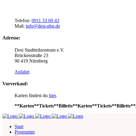
Telefon:
0911 33 69 43
Mail:
info@desi-nbg.de
Adresse:
Desi Stadtteilzentrum e.V.
Brückenstraße 23
90 419 Nürnberg
Anfahrt
Vorverkauf:
Karten findest du
hier
.
**Karten**Tickets**Billetts**Karten**Tickets**Billetts**
Start
Programm