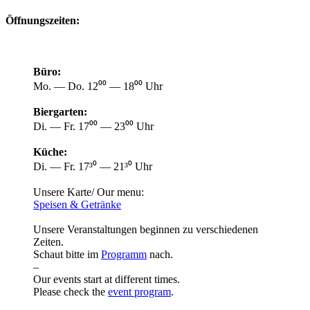
Öffnungszeiten:
Büro:
Mo. — Do. 12⁰⁰ — 18⁰⁰ Uhr
Biergarten:
Di. — Fr. 17⁰⁰ — 23⁰⁰ Uhr
Küche:
Di. — Fr. 17³⁰ — 21³⁰ Uhr
Unsere Karte/ Our menu:
Speisen & Getränke
Unsere Veranstaltungen beginnen zu verschiedenen
Zeiten.
Schaut bitte im
Programm
nach.
–
Our events start at different times.
Please check the
event program
.