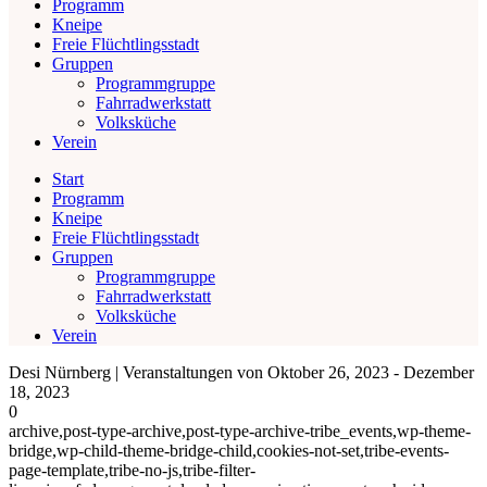
Programm
Kneipe
Freie Flüchtlingsstadt
Gruppen
Programmgruppe
Fahrradwerkstatt
Volksküche
Verein
Start
Programm
Kneipe
Freie Flüchtlingsstadt
Gruppen
Programmgruppe
Fahrradwerkstatt
Volksküche
Verein
Desi Nürnberg | Veranstaltungen von Oktober 26, 2023 - Dezember
18, 2023
0
archive,post-type-archive,post-type-archive-tribe_events,wp-theme-
bridge,wp-child-theme-bridge-child,cookies-not-set,tribe-events-
page-template,tribe-no-js,tribe-filter-