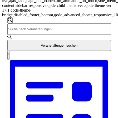
live,ajax_fade,page_not_loaded,,no_animation_on_touch,side_menu_s
content-sidebar-responsive,qode-child-theme-ver-,qode-theme-ver-
17.1,qode-theme-
bridge,disabled_footer_bottom,qode_advanced_footer_responsive_1
Veranstaltungen
Veranstaltungen
Suche
Bitte
Suche
Schlüsselwort
und
eingeben.
Suche
Ansichten,
nach
Veranstaltungen suchen
Navigation
Veranstaltungen
Veranstaltung
Schlüsselwort.
Liste
Ansichten-
Navigation