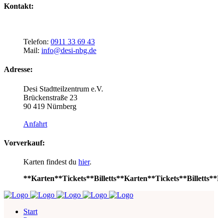
Kontakt:
Telefon:
0911 33 69 43
Mail:
info@desi-nbg.de
Adresse:
Desi Stadtteilzentrum e.V.
Brückenstraße 23
90 419 Nürnberg
Anfahrt
Vorverkauf:
Karten findest du
hier
.
**Karten**Tickets**Billetts**Karten**Tickets**Billetts**
Start