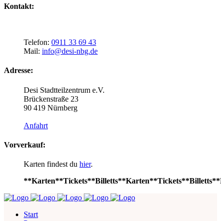
Kontakt:
Telefon:
0911 33 69 43
Mail:
info@desi-nbg.de
Adresse:
Desi Stadtteilzentrum e.V.
Brückenstraße 23
90 419 Nürnberg
Anfahrt
Vorverkauf:
Karten findest du
hier
.
**Karten**Tickets**Billetts**Karten**Tickets**Billetts**
Start