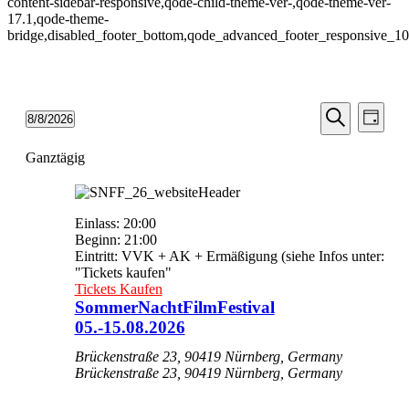
content-sidebar-responsive,qode-child-theme-ver-,qode-theme-ver-
17.1,qode-theme-
bridge,disabled_footer_bottom,qode_advanced_footer_responsive_1
Veransta
Vera
Veranstaltungen
8/8/2026
Tag
Ansic
Suche
Datum
für
Suche
Navi
wählen.
Ganztägig
und
August
Ansichten
8,
Navigati
2026
Einlass: 20:00
Beginn: 21:00
Eintritt: VVK + AK + Ermäßigung (siehe Infos unter:
"Tickets kaufen"
Tickets Kaufen
SommerNachtFilmFestival
05.-15.08.2026
Brückenstraße 23, 90419 Nürnberg, Germany
Brückenstraße 23, 90419 Nürnberg, Germany