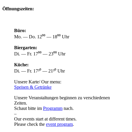
Öffnungszeiten:
Büro:
Mo. — Do. 12⁰⁰ — 18⁰⁰ Uhr
Biergarten:
Di. — Fr. 17⁰⁰ — 23⁰⁰ Uhr
Küche:
Di. — Fr. 17³⁰ — 21³⁰ Uhr
Unsere Karte/ Our menu:
Speisen & Getränke
Unsere Veranstaltungen beginnen zu verschiedenen
Zeiten.
Schaut bitte im
Programm
nach.
–
Our events start at different times.
Please check the
event program
.