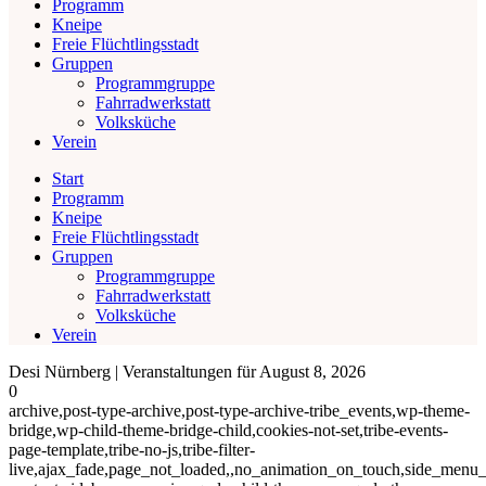
Programm
Kneipe
Freie Flüchtlingsstadt
Gruppen
Programmgruppe
Fahrradwerkstatt
Volksküche
Verein
Start
Programm
Kneipe
Freie Flüchtlingsstadt
Gruppen
Programmgruppe
Fahrradwerkstatt
Volksküche
Verein
Desi Nürnberg | Veranstaltungen für August 8, 2026
0
archive,post-type-archive,post-type-archive-tribe_events,wp-theme-
bridge,wp-child-theme-bridge-child,cookies-not-set,tribe-events-
page-template,tribe-no-js,tribe-filter-
live,ajax_fade,page_not_loaded,,no_animation_on_touch,side_menu_s