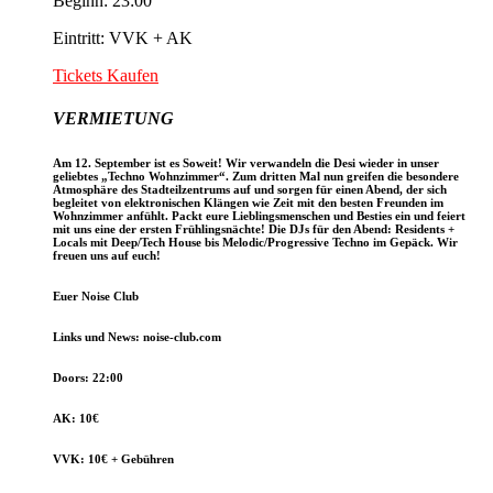
Beginn: 23:00
Eintritt: VVK + AK
Tickets Kaufen
VERMIETUNG
Am 12. September ist es Soweit! Wir verwandeln die Desi wieder in unser
geliebtes „Techno Wohnzimmer“. Zum dritten Mal nun greifen die besondere
Atmosphäre des Stadteilzentrums auf und sorgen für einen Abend, der sich
begleitet von elektronischen Klängen wie Zeit mit den besten Freunden im
Wohnzimmer anfühlt. Packt eure Lieblingsmenschen und Besties ein und feiert
mit uns eine der ersten Frühlingsnächte! Die DJs für den Abend: Residents +
Locals mit Deep/Tech House bis Melodic/Progressive Techno im Gepäck. Wir
freuen uns auf euch!
Euer Noise Club
Links und News: noise-club.com
Doors: 22:00
AK: 10€
VVK: 10€ + Gebühren