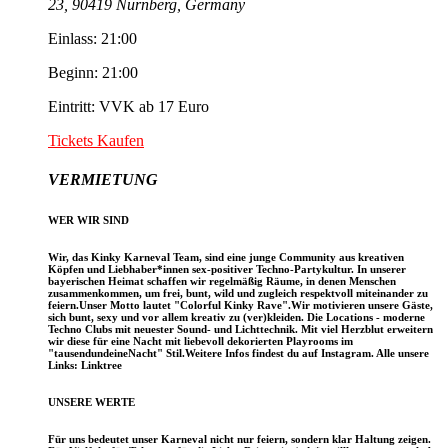
23, 90419 Nürnberg, Germany
Einlass: 21:00
Beginn: 21:00
Eintritt: VVK ab 17 Euro
Tickets Kaufen
VERMIETUNG
WER WIR SIND
Wir, das Kinky Karneval Team, sind eine junge Community aus kreativen
Köpfen und Liebhaber*innen sex-positiver Techno-Partykultur. In unserer
bayerischen Heimat schaffen wir regelmäßig Räume, in denen Menschen
zusammenkommen, um frei, bunt, wild und zugleich respektvoll miteinander zu
feiern.Unser Motto lautet "Colorful Kinky Rave".Wir motivieren unsere Gäste,
sich bunt, sexy und vor allem kreativ zu (ver)kleiden. Die Locations - moderne
Techno Clubs mit neuester Sound- und Lichttechnik. Mit viel Herzblut erweitern
wir diese für eine Nacht mit liebevoll dekorierten Playrooms im
"tausendundeineNacht" Stil.Weitere Infos findest du auf Instagram. Alle unsere
Links: Linktree
UNSERE WERTE
Für uns bedeutet unser Karneval nicht nur feiern, sondern klar Haltung zeigen.