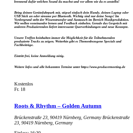
brennend dafür welchen Sound du machst und vor allem wie du es anstellst!
Bring deinen Gerätefuhrpark mit, stöpsel einfach dein Handy, deinen Laptop oder
USB Stick an oder streame per Bluetooth. Wichtig sind nur deine Songs! Im
Vordergrund steht der Wissenstransfer und Austausch im Bereich Musikproduktion.
Wir wollen voneinander lernen und Feedback einholen. Gerade das Gespräch mit
anderen Produzierenden liefert interessante Querverbindungen und neue Konzepte.
Unsere Treffen beinhalten immer die Möglichkeit für die Teilnehmenden
produzierte Tracks zu zeigen. Weiterhin gibt es Themenbezogene Specials und
Fachbeiträge.
Eintritt frei, keine Anmeldung nötig.
Weitere Infos und alle bekannten Termine unter https://www.producermeeting.de
Kostenlos
Fr.
18
Roots & Rhythm – Golden Autumn
Brückenstraße 23, 90419 Nürnberg, Germany
Brückenstraße
23, 90419 Nürnberg, Germany
Einlass: 16:30