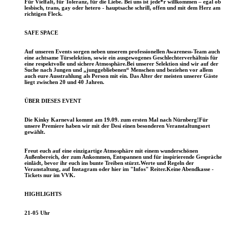
Für Vielfalt, für Toleranz, für die Liebe. Bei uns ist jede*r willkommen – egal ob
lesbisch, trans, gay oder hetero - hauptsache schrill, offen und mit dem Herz am
richtigen Fleck.
SAFE SPACE
Auf unseren Events sorgen neben unserem professionellen Awareness-Team auch
eine achtsame Türselektion, sowie ein ausgewogenes Geschlechterverhältnis für
eine respektvolle und sichere Atmosphäre.Bei unserer Selektion sind wir auf der
Suche nach Jungen und „junggebliebenen“ Menschen und beziehen vor allem
auch eure Ausstrahlung als Person mit ein. Das Alter der meisten unserer Gäste
liegt zwischen 20 und 40 Jahren.
ÜBER DIESES EVENT
Die Kinky Karneval kommt am 19.09. zum ersten Mal nach Nürnberg!Für
unsere Premiere haben wir mit der Desi einen besonderen Veranstaltungsort
gewählt.
Freut euch auf eine einzigartige Atmosphäre mit einem wunderschönen
Außenbereich, der zum Ankommen, Entspannen und für inspirierende Gespräche
einlädt, bevor ihr euch ins bunte Treiben stürzt.Werte und Regeln der
Veranstaltung, auf Instagram oder hier im "Infos" Reiter.Keine Abendkasse -
Tickets nur im VVK.
HIGHLIGHTS
21-05 Uhr