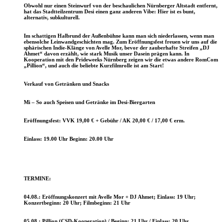
Obwohl nur einen Steinwurf von der beschaulichen Nürnberger Altstadt entfernt,
hat das Stadtteilzentrum Desi einen ganz anderen Vibe: Hier ist es bunt,
alternativ, subkulturell.
Im schattigen Halbrund der Außenbühne kann man sich niederlassen, wenn man
ebensolche Leinwandgeschichten mag. Zum Eröffnungsfest freuen wir uns auf die
sphärischen Indie-Klänge von Avelle Mor, bevor der zauberhafte Streifen „DJ
Ahmet“ davon erzählt, wie stark Musik unser Dasein prägen kann. In
Kooperation mit den Prideweeks Nürnberg zeigen wir die etwas andere RomCom
„Pillion“, und auch die beliebte Kurzfilmrolle ist am Start!
Verkauf von Getränken und Snacks
Mi – So auch Speisen und Getränke im Desi-Biergarten
Eröffnungsfest: VVK 19,00 € + Gebühr / AK 20,00 € / 17,00 € erm.
Einlass: 19.00 Uhr Beginn: 20.00 Uhr
TERMINE:
04.08.:
Eröffnungskonzert mit Avelle Mor + DJ Ahmet
; Einlass: 19 Uhr;
Konzertbeginn: 20 Uhr; Filmbeginn: 21 Uhr
05.08.:
Pillion
(CSD-Kooperation) /
Beginn:
21
Uhr /
Einlass:
20
Uhr