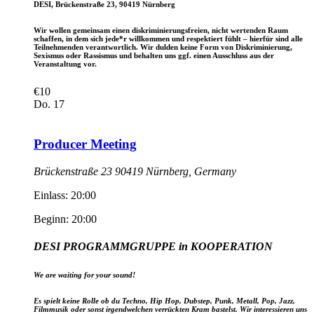
DESI, Brückenstraße 23, 90419 Nürnberg
Wir wollen gemeinsam einen diskriminierungsfreien, nicht wertenden Raum
schaffen, in dem sich jede*r willkommen und respektiert fühlt – hierfür sind alle
Teilnehmenden verantwortlich. Wir dulden keine Form von Diskriminierung,
Sexismus oder Rassismus und behalten uns ggf. einen Ausschluss aus der
Veranstaltung vor.
€10
Do.
17
Producer Meeting
Brückenstraße 23 90419 Nürnberg, Germany
Einlass: 20:00
Beginn: 20:00
DESI PROGRAMMGRUPPE in KOOPERATION
We are waiting for your sound!
Es spielt keine Rolle ob du Techno, Hip Hop, Dubstep, Punk, Metall, Pop, Jazz,
Filmmusik oder
sonst irgendwelchen verrückten Kram bastelst. Wir interessieren uns