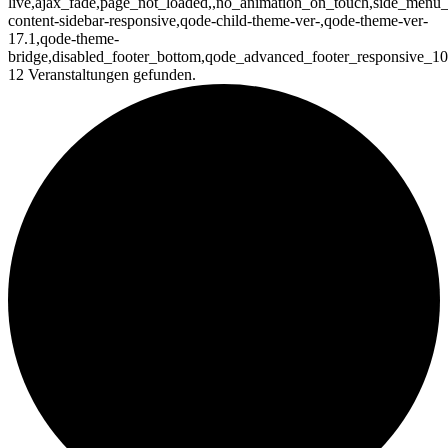
live,ajax_fade,page_not_loaded,,no_animation_on_touch,side_menu_s
content-sidebar-responsive,qode-child-theme-ver-,qode-theme-ver-
17.1,qode-theme-
bridge,disabled_footer_bottom,qode_advanced_footer_responsive_1
12 Veranstaltungen gefunden.