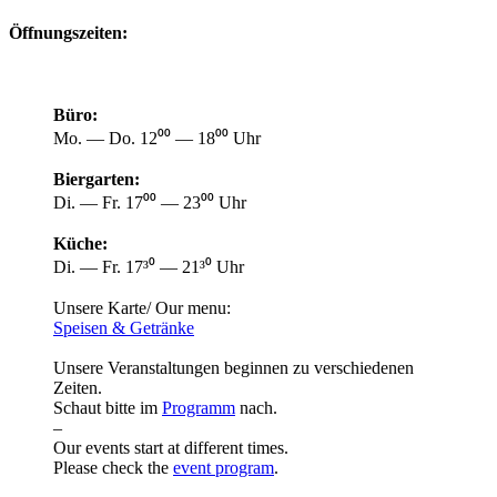
Öffnungszeiten:
Büro:
Mo. — Do. 12⁰⁰ — 18⁰⁰ Uhr
Biergarten:
Di. — Fr. 17⁰⁰ — 23⁰⁰ Uhr
Küche:
Di. — Fr. 17³⁰ — 21³⁰ Uhr
Unsere Karte/ Our menu:
Speisen & Getränke
Unsere Veranstaltungen beginnen zu verschiedenen
Zeiten.
Schaut bitte im
Programm
nach.
–
Our events start at different times.
Please check the
event program
.