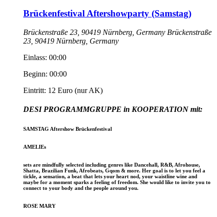
Brückenfestival Aftershowparty (Samstag)
Brückenstraße 23, 90419 Nürnberg, Germany
Brückenstraße
23, 90419 Nürnberg, Germany
Einlass: 00:00
Beginn: 00:00
Eintritt: 12 Euro (nur AK)
DESI PROGRAMMGRUPPE in KOOPERATION mit:
SAMSTAG Aftershow Brückenfestival
AMELIEs
sets are mindfully selected including genres like Dancehall, R&B, Afrohouse,
Shatta, Brazilian Funk, Afrobeats, Gqom & more. Her goal is to let you feel a
tickle, a sensation, a beat that lets your heart nod, your waistline wine and
maybe for a moment sparks a feeling of freedom. She would like to invite you to
connect to your body and the people around you.
ROSE MARY