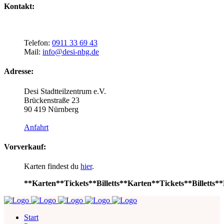
Kontakt:
Telefon:
0911 33 69 43
Mail:
info@desi-nbg.de
Adresse:
Desi Stadtteilzentrum e.V.
Brückenstraße 23
90 419 Nürnberg
Anfahrt
Vorverkauf:
Karten findest du
hier
.
**Karten**Tickets**Billetts**Karten**Tickets**Billetts**
Start