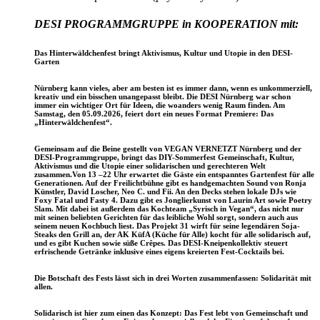
DESI PROGRAMMGRUPPE in KOOPERATION mit:
Das Hinterwäldchenfest bringt Aktivismus, Kultur und Utopie in den DESI-
Garten
Nürnberg kann vieles, aber am besten ist es immer dann, wenn es unkommerziell,
kreativ und ein bisschen unangepasst bleibt. Die DESI Nürnberg war schon
immer ein wichtiger Ort für Ideen, die woanders wenig Raum finden. Am
Samstag, den 05.09.2026, feiert dort ein neues Format Premiere: Das
„
Hinterwäldchenfest
“.
Gemeinsam auf die Beine gestellt von
VEGAN VERNETZT
Nürnberg und der
DESI-Programmgruppe
, bringt das DIY-Sommerfest Gemeinschaft, Kultur,
Aktivismus und die Utopie einer solidarischen und gerechteren Welt
zusammen.Von 13 –22 Uhr erwartet die Gäste ein entspanntes Gartenfest für alle
Generationen. Auf der Freilichtbühne gibt es handgemachten Sound von Ronja
Künstler, David Loscher, Neo C. und Fii. An den Decks stehen lokale DJs wie
Foxy Fatal und Fasty 4. Dazu gibt es Jonglierkunst von Laurin Art sowie Poetry
Slam. Mit dabei ist außerdem das Kochteam „
Syrisch in Vegan
“, das nicht nur
mit seinen beliebten Gerichten für das leibliche Wohl sorgt, sondern auch aus
seinem neuen Kochbuch liest. Das
Projekt 31
wirft für seine legendären Soja-
Steaks den Grill an, der
AK KüfA
(Küche für Alle) kocht für alle solidarisch auf,
und es gibt Kuchen sowie süße Crêpes. Das
DESI-Kneipenkollektiv
steuert
erfrischende Getränke inklusive eines eigens kreierten Fest-Cocktails bei.
Die Botschaft des Fests lässt sich in drei Worten zusammenfassen:
Solidarität
mit
allen
.
Solidarisch ist hier zum einen das Konzept: Das Fest lebt von Gemeinschaft und