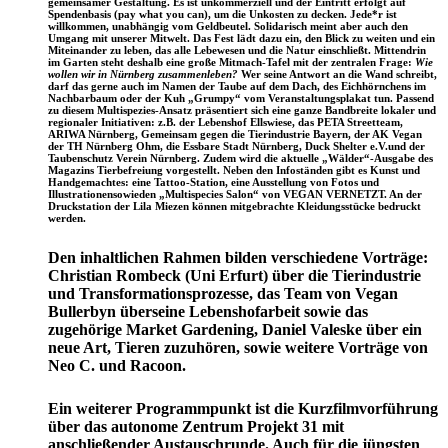
gemeinsamer Gestaltung. Es ist unkommerziell und der
Eintritt
erfolgt auf
Spendenbasis
(pay what you can), um die Unkosten zu decken. Jede*r ist
willkommen, unabhängig vom Geldbeutel. Solidarisch meint aber auch den
Umgang mit unserer Mitwelt. Das Fest lädt dazu ein, den Blick zu weiten und ein
Miteinander zu leben, das alle Lebewesen und die Natur einschließt. Mittendrin
im Garten steht deshalb eine große Mitmach-Tafel mit der zentralen Frage:
Wie
wollen wir in Nürnberg zusammenleben?
Wer seine Antwort an die Wand schreibt,
darf das gerne auch im Namen der Taube auf dem Dach, des Eichhörnchens im
Nachbarbaum oder der Kuh „Grumpy“ vom Veranstaltungsplakat tun. Passend
zu diesem Multispezies-Ansatz präsentiert sich eine ganze Bandbreite lokaler und
regionaler Initiativen: z.B. der Lebenshof Ellswiese, das PETA Streetteam,
ARIWA Nürnberg, Gemeinsam gegen die Tierindustrie Bayern, der AK Vegan
der TH Nürnberg Ohm, die Essbare Stadt Nürnberg, Duck Shelter e.V.und der
Taubenschutz Verein Nürnberg. Zudem wird die aktuelle „Wälder“-Ausgabe des
Magazins Tierbefreiung vorgestellt. Neben den Infoständen gibt es Kunst und
Handgemachtes: eine Tattoo-Station, eine Ausstellung von Fotos und
Illustrationensowieden „Multispecies Salon“ von VEGAN VERNETZT. An der
Druckstation der Lila Miezen können mitgebrachte Kleidungsstücke bedruckt
werden.
Den inhaltlichen Rahmen bilden verschiedene Vorträge:
Christian Rombeck (Uni Erfurt) über die Tierindustrie
und Transformationsprozesse, das Team von Vegan
Bullerbyn überseine Lebenshofarbeit sowie das
zugehörige Market Gardening, Daniel Valeske über ein
neue Art, Tieren zuzuhören, sowie weitere Vorträge von
Neo C. und Racoon.
Ein weiterer Programmpunkt ist die Kurzfilmvorführung
über das autonome Zentrum Projekt 31 mit
anschließender Austauschrunde. Auch für die jüngsten