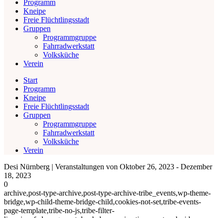
Programm
Kneipe
Freie Flüchtlingsstadt
Gruppen
Programmgruppe
Fahrradwerkstatt
Volksküche
Verein
Start
Programm
Kneipe
Freie Flüchtlingsstadt
Gruppen
Programmgruppe
Fahrradwerkstatt
Volksküche
Verein
Desi Nürnberg | Veranstaltungen von Oktober 26, 2023 - Dezember
18, 2023
0
archive,post-type-archive,post-type-archive-tribe_events,wp-theme-
bridge,wp-child-theme-bridge-child,cookies-not-set,tribe-events-
page-template,tribe-no-js,tribe-filter-