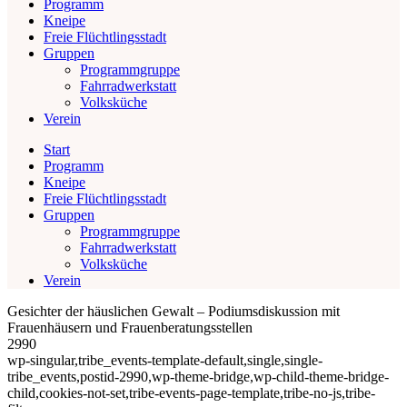
Programm
Kneipe
Freie Flüchtlingsstadt
Gruppen
Programmgruppe
Fahrradwerkstatt
Volksküche
Verein
Start
Programm
Kneipe
Freie Flüchtlingsstadt
Gruppen
Programmgruppe
Fahrradwerkstatt
Volksküche
Verein
Gesichter der häuslichen Gewalt – Podiumsdiskussion mit
Frauenhäusern und Frauenberatungsstellen
2990
wp-singular,tribe_events-template-default,single,single-
tribe_events,postid-2990,wp-theme-bridge,wp-child-theme-bridge-
child,cookies-not-set,tribe-events-page-template,tribe-no-js,tribe-