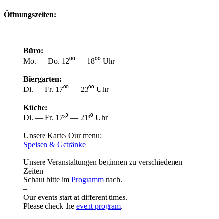
Öffnungszeiten:
Büro:
Mo. — Do. 12⁰⁰ — 18⁰⁰ Uhr
Biergarten:
Di. — Fr. 17⁰⁰ — 23⁰⁰ Uhr
Küche:
Di. — Fr. 17³⁰ — 21³⁰ Uhr
Unsere Karte/ Our menu:
Speisen & Getränke
Unsere Veranstaltungen beginnen zu verschiedenen
Zeiten.
Schaut bitte im
Programm
nach.
–
Our events start at different times.
Please check the
event program
.