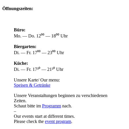
Öffnungszeiten:
Büro:
Mo. — Do. 12⁰⁰ — 18⁰⁰ Uhr
Biergarten:
Di. — Fr. 17⁰⁰ — 23⁰⁰ Uhr
Küche:
Di. — Fr. 17³⁰ — 21³⁰ Uhr
Unsere Karte/ Our menu:
Speisen & Getränke
Unsere Veranstaltungen beginnen zu verschiedenen
Zeiten.
Schaut bitte im
Programm
nach.
–
Our events start at different times.
Please check the
event program
.