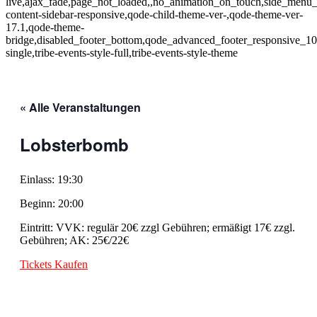
live,ajax_fade,page_not_loaded,,no_animation_on_touch,side_menu_s
content-sidebar-responsive,qode-child-theme-ver-,qode-theme-ver-
17.1,qode-theme-
bridge,disabled_footer_bottom,qode_advanced_footer_responsive_10
single,tribe-events-style-full,tribe-events-style-theme
« Alle Veranstaltungen
Lobsterbomb
Einlass: 19:30
Beginn: 20:00
Eintritt: VVK: regulär 20€ zzgl Gebühren; ermäßigt 17€ zzgl.
Gebühren; AK: 25€/22€
Tickets Kaufen