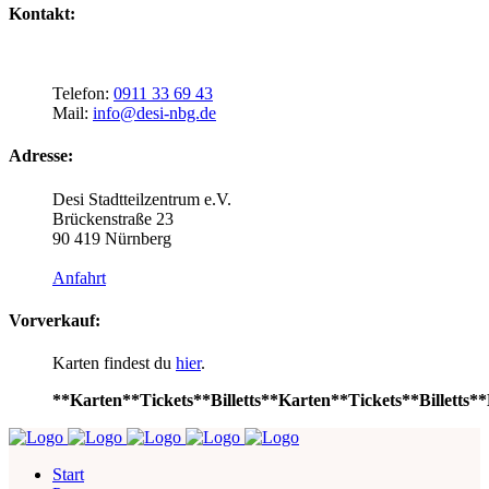
Kontakt:
Telefon:
0911 33 69 43
Mail:
info@desi-nbg.de
Adresse:
Desi Stadtteilzentrum e.V.
Brückenstraße 23
90 419 Nürnberg
Anfahrt
Vorverkauf:
Karten findest du
hier
.
**Karten**Tickets**Billetts**Karten**Tickets**Billetts**
Start