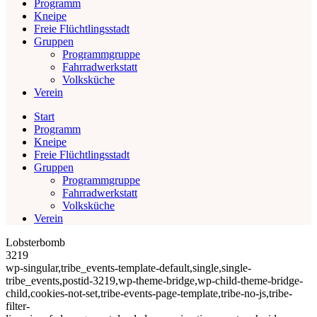
Programm
Kneipe
Freie Flüchtlingsstadt
Gruppen
Programmgruppe
Fahrradwerkstatt
Volksküche
Verein
Start
Programm
Kneipe
Freie Flüchtlingsstadt
Gruppen
Programmgruppe
Fahrradwerkstatt
Volksküche
Verein
Lobsterbomb
3219
wp-singular,tribe_events-template-default,single,single-
tribe_events,postid-3219,wp-theme-bridge,wp-child-theme-bridge-
child,cookies-not-set,tribe-events-page-template,tribe-no-js,tribe-
filter-