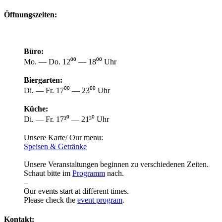
Öffnungszeiten:
Büro:
Mo. — Do. 12⁰⁰ — 18⁰⁰ Uhr
Biergarten:
Di. — Fr. 17⁰⁰ — 23⁰⁰ Uhr
Küche:
Di. — Fr. 17³⁰ — 21³⁰ Uhr
Unsere Karte/ Our menu:
Speisen & Getränke
Unsere Veranstaltungen beginnen zu verschiedenen Zeiten.
Schaut bitte im
Programm
nach.
–
Our events start at different times.
Please check the
event program
.
Kontakt: