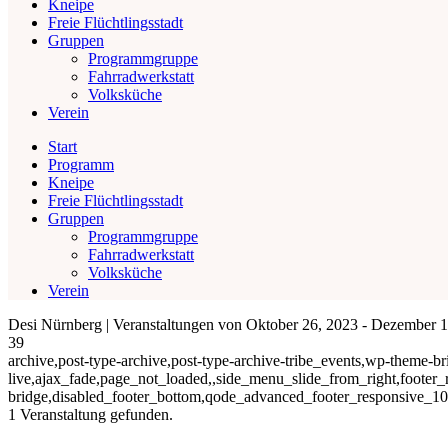
Kneipe
Freie Flüchtlingsstadt
Gruppen
Programmgruppe
Fahrradwerkstatt
Volksküche
Verein
Start
Programm
Kneipe
Freie Flüchtlingsstadt
Gruppen
Programmgruppe
Fahrradwerkstatt
Volksküche
Verein
Desi Nürnberg | Veranstaltungen von Oktober 26, 2023 - Dezember 
39
archive,post-type-archive,post-type-archive-tribe_events,wp-theme-brid
live,ajax_fade,page_not_loaded,,side_menu_slide_from_right,footer_
bridge,disabled_footer_bottom,qode_advanced_footer_responsive_1
1 Veranstaltung gefunden.