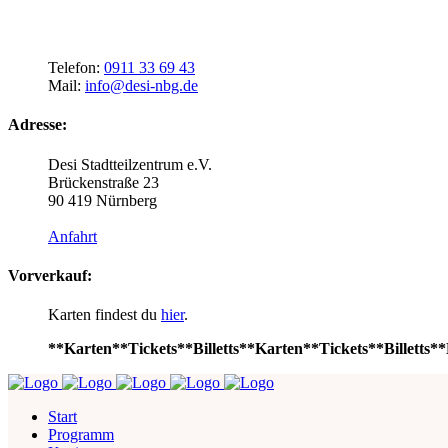
Telefon:
0911 33 69 43
Mail:
info@desi-nbg.de
Adresse:
Desi Stadtteilzentrum e.V.
Brückenstraße 23
90 419 Nürnberg
Anfahrt
Vorverkauf:
Karten findest du
hier
.
**Karten**Tickets**Billetts**Karten**Tickets**Billetts**
Start
Programm