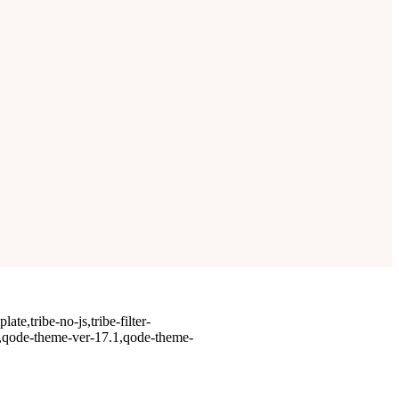
te,tribe-no-js,tribe-filter-
-,qode-theme-ver-17.1,qode-theme-