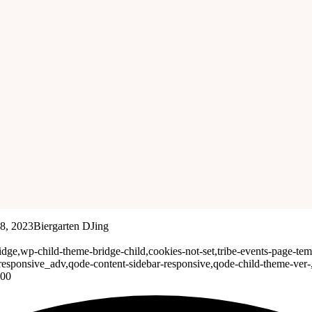
18, 2023Biergarten DJing
ge,wp-child-theme-bridge-child,cookies-not-set,tribe-events-page-templa
responsive_adv,qode-content-sidebar-responsive,qode-child-theme-ver
000