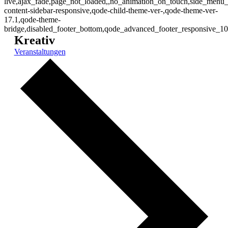
live,ajax_fade,page_not_loaded,,no_animation_on_touch,side_menu_s
content-sidebar-responsive,qode-child-theme-ver-,qode-theme-ver-
17.1,qode-theme-
bridge,disabled_footer_bottom,qode_advanced_footer_responsive_1
Kreativ
Veranstaltungen