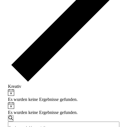
Kreativ
Hinweis
Veranstaltungen
Es wurden keine Ergebnisse gefunden.
Hinweis
Es wurden keine Ergebnisse gefunden.
Veranstaltungen
Suche
Bitte
Suche