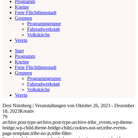
Programm
Kneipe
Freie Flüchtlingsstadt
Gruppen
Programmgruppe
Fahrradwerkstatt
Volksküche
Verein
Start
Programm
Kneipe
Freie Flüchtlingsstadt
Gruppen
Programmgruppe
Fahrradwerkstatt
Volksküche
Verein
Desi Nürnberg | Veranstaltungen von Oktober 26, 2023 - Dezember
18, 2023Kreativ
79
archive,post-type-archive,post-type-archive-tribe_events,wp-theme-
bridge,wp-child-theme-bridge-child,cookies-not-set,tribe-events-
page-template,tribe-no-js,tribe-filter-