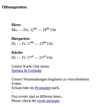
Öffnungszeiten:
Büro:
Mo. — Do. 12⁰⁰ — 18⁰⁰ Uhr
Biergarten:
Di. — Fr. 17⁰⁰ — 23⁰⁰ Uhr
Küche:
Di. — Fr. 17³⁰ — 21³⁰ Uhr
Unsere Karte/ Our menu:
Speisen & Getränke
Unsere Veranstaltungen beginnen zu verschiedenen
Zeiten.
Schaut bitte im
Programm
nach.
–
Our events start at different times.
Please check the
event program
.