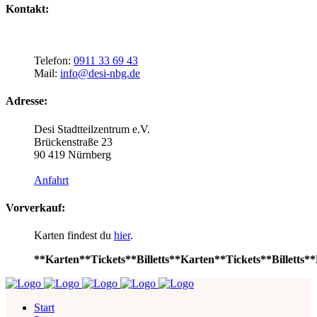
Kontakt:
Telefon:
0911 33 69 43
Mail:
info@desi-nbg.de
Adresse:
Desi Stadtteilzentrum e.V.
Brückenstraße 23
90 419 Nürnberg
Anfahrt
Vorverkauf:
Karten findest du
hier
.
**Karten**Tickets**Billetts**Karten**Tickets**Billetts**
Start