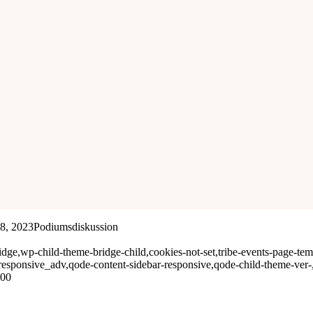
18, 2023Podiumsdiskussion
ge,wp-child-theme-bridge-child,cookies-not-set,tribe-events-page-templa
responsive_adv,qode-content-sidebar-responsive,qode-child-theme-ver
000