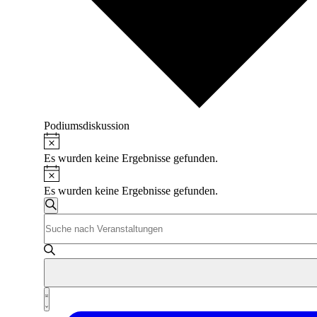
Podiumsdiskussion
Hinweis
Veranstaltungen
Es wurden keine Ergebnisse gefunden.
Hinweis
Es wurden keine Ergebnisse gefunden.
Veranstaltungen
Suche
Bitte
Suche
Schlüsselwort
und
eingeben.
Suche
Ansichten,
nach
Navigation
Veranstaltungen
Veranstaltung
Schlüsselwort.
Liste
Ansichten-