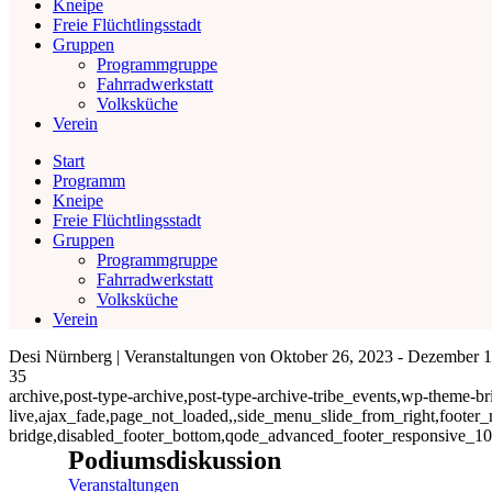
Kneipe
Freie Flüchtlingsstadt
Gruppen
Programmgruppe
Fahrradwerkstatt
Volksküche
Verein
Start
Programm
Kneipe
Freie Flüchtlingsstadt
Gruppen
Programmgruppe
Fahrradwerkstatt
Volksküche
Verein
Desi Nürnberg | Veranstaltungen von Oktober 26, 2023 - Dezember 
35
archive,post-type-archive,post-type-archive-tribe_events,wp-theme-brid
live,ajax_fade,page_not_loaded,,side_menu_slide_from_right,footer_
bridge,disabled_footer_bottom,qode_advanced_footer_responsive_1
Podiumsdiskussion
Veranstaltungen