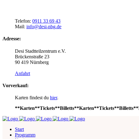
Telefon:
0911 33 69 43
Mail:
info@desi-nbg.de
Adresse:
Desi Stadtteilzentrum e.V.
Brückenstraße 23
90 419 Nürnberg
Anfahrt
Vorverkauf:
Karten findest du
hier
.
**Karten**Tickets**Billetts**Karten**Tickets**Billetts**
Start
Programm