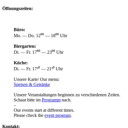
Öffnungszeiten:
Büro:
Mo. — Do. 12⁰⁰ — 18⁰⁰ Uhr
Biergarten:
Di. — Fr. 17⁰⁰ — 23⁰⁰ Uhr
Küche:
Di. — Fr. 17³⁰ — 21³⁰ Uhr
Unsere Karte/ Our menu:
Speisen & Getränke
Unsere Veranstaltungen beginnen zu verschiedenen Zeiten.
Schaut bitte im
Programm
nach.
–
Our events start at different times.
Please check the
event program
.
Kontakt: