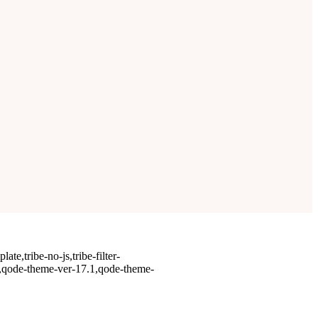
te,tribe-no-js,tribe-filter-
-,qode-theme-ver-17.1,qode-theme-