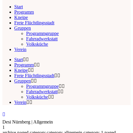
Start
Programm
Kneipe
Freie Flüchtlingsstadt
Gruppen
Programmgruppe
Fahrradwerkstatt
Volksküche
Verein
Start
Programm
Kneipe
Freie Flüchtlingsstadt
Gruppen
Programmgruppe
Fahrradwerkstatt
Volksküche
Verein
Desi Nürnberg | Allgemein
1
archive,paged,category,category-allgemein,category-1,paged-