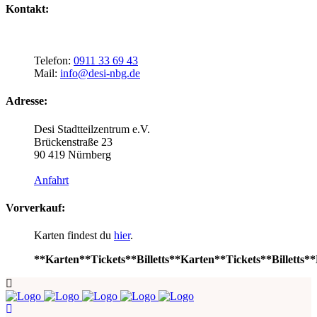
Kontakt:
Telefon:
0911 33 69 43
Mail:
info@desi-nbg.de
Adresse:
Desi Stadtteilzentrum e.V.
Brückenstraße 23
90 419 Nürnberg
Anfahrt
Vorverkauf:
Karten findest du
hier
.
**Karten**Tickets**Billetts**Karten**Tickets**Billetts**