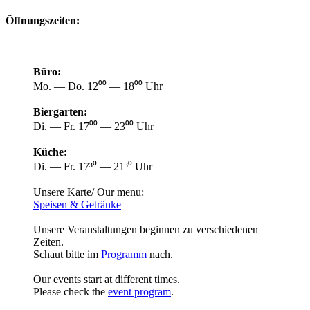
Öffnungszeiten:
Büro:
Mo. — Do. 12⁰⁰ — 18⁰⁰ Uhr
Biergarten:
Di. — Fr. 17⁰⁰ — 23⁰⁰ Uhr
Küche:
Di. — Fr. 17³⁰ — 21³⁰ Uhr
Unsere Karte/ Our menu:
Speisen & Getränke
Unsere Veranstaltungen beginnen zu verschiedenen
Zeiten.
Schaut bitte im
Programm
nach.
–
Our events start at different times.
Please check the
event program
.