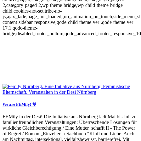
2,category-paged-2,wp-theme-bridge,wp-child-theme-bridge-
child,cookies-not-set,tribe-no-
js,ajax_fade,page_not_loaded,,no_animation_on_touch,side_menu_sl
content-sidebar-responsive,qode-child-theme-ver-,qode-theme-ver-
17.1,qode-theme-
bridge,disabled_footer_bottom,qode_advanced_footer_responsive_1
We are FEMily! 💜
FEMily in der Desi! Die Initiative aus Nürnberg lädt Mai bis Juli zu
familienfreundlichen Veranstaltungen: Überraschende Lösungen für
wirkliche Gleichberechtigung / Eine Mutter_schafft II - The Power
of Regret / Roman „Einzeller“ / Sachbuch "Kluft und Liebe. Auch
am Nachmittag, intersektional, vielfaltsbewusst, barrierefrei. Mit