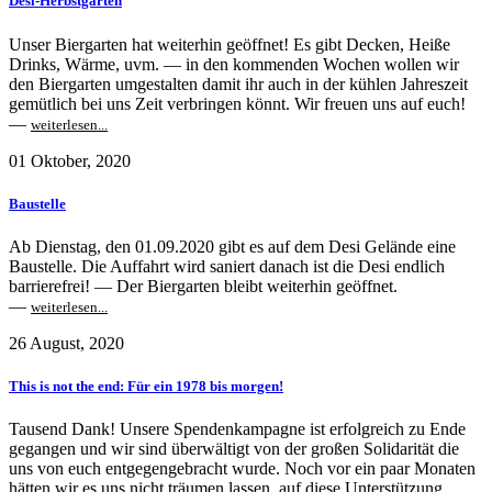
Desi-Herbstgarten
Unser Biergarten hat weiterhin geöffnet! Es gibt Decken, Heiße
Drinks, Wärme, uvm. — in den kommenden Wochen wollen wir
den Biergarten umgestalten damit ihr auch in der kühlen Jahreszeit
gemütlich bei uns Zeit verbringen könnt. Wir freuen uns auf euch!
—
weiterlesen...
01 Oktober, 2020
Baustelle
Ab Dienstag, den 01.09.2020 gibt es auf dem Desi Gelände eine
Baustelle. Die Auffahrt wird saniert danach ist die Desi endlich
barrierefrei! — Der Biergarten bleibt weiterhin geöffnet.
—
weiterlesen...
26 August, 2020
This is not the end: Für ein 1978 bis morgen!
Tausend Dank! Unsere Spendenkampagne ist erfolgreich zu Ende
gegangen und wir sind überwältigt von der großen Solidarität die
uns von euch entgegengebracht wurde. Noch vor ein paar Monaten
hätten wir es uns nicht träumen lassen, auf diese Unterstützung