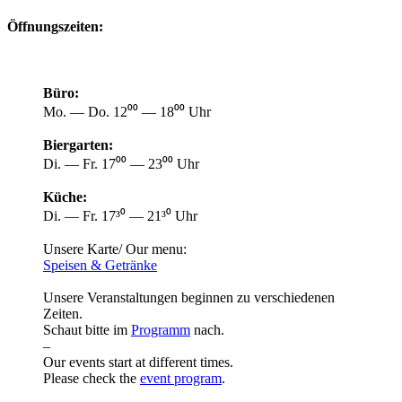
Öffnungszeiten:
Büro:
Mo. — Do. 12⁰⁰ — 18⁰⁰ Uhr
Biergarten:
Di. — Fr. 17⁰⁰ — 23⁰⁰ Uhr
Küche:
Di. — Fr. 17³⁰ — 21³⁰ Uhr
Unsere Karte/ Our menu:
Speisen & Getränke
Unsere Veranstaltungen beginnen zu verschiedenen
Zeiten.
Schaut bitte im
Programm
nach.
–
Our events start at different times.
Please check the
event program
.