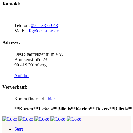
Kontakt:
Telefon:
0911 33 69 43
Mail:
info@desi-nbg.de
Adresse:
Desi Stadtteilzentrum e.V.
Brückenstraße 23
90 419 Nürnberg
Anfahrt
Vorverkauf:
Karten findest du
hier
.
**Karten**Tickets**Billetts**Karten**Tickets**Billetts**
Start