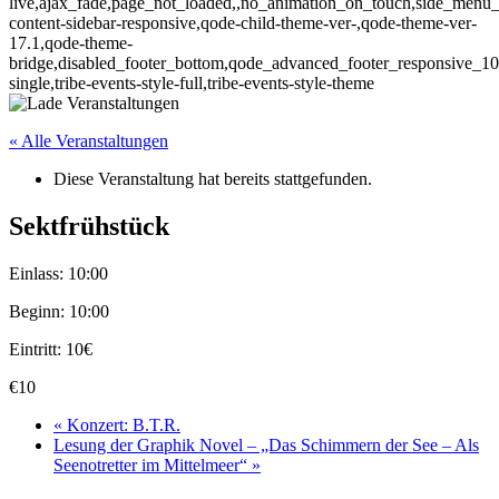
live,ajax_fade,page_not_loaded,,no_animation_on_touch,side_menu_s
content-sidebar-responsive,qode-child-theme-ver-,qode-theme-ver-
17.1,qode-theme-
bridge,disabled_footer_bottom,qode_advanced_footer_responsive_10
single,tribe-events-style-full,tribe-events-style-theme
« Alle Veranstaltungen
Diese Veranstaltung hat bereits stattgefunden.
Sektfrühstück
Einlass: 10:00
Beginn: 10:00
Eintritt: 10€
€10
«
Konzert: B.T.R.
Lesung der Graphik Novel – „Das Schimmern der See – Als
Seenotretter im Mittelmeer“
»