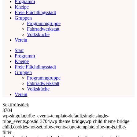
Programm
Kneipe
Freie Flüchtlingsstadt
Gruppen
Programmgruppe
Fahrradwerkstatt
Volksküche
Verein
Start
Programm
Kneipe
Freie Flüchtlingsstadt
Gruppen
Programmgruppe
Fahrradwerkstatt
Volksküche
Verein
Sektfrühstück
3704
wp-singular,tribe_events-template-default,single,single-
tribe_events,postid-3704,wp-theme-bridge,wp-child-theme-bridge-
child,cookies-not-set,tribe-events-page-template,tribe-no-js,tribe-
filter-